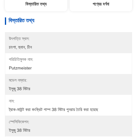
বিস্তারিত তথ্য
পণ্যের বর্ণনা
বিস্তারিত তথ্য
উৎপত্তি স্থল:
চাংশা, হুনান, চীন
পরিচিতিমুলক নাম:
Putzmeister
মডেল নম্বার:
ইসুজু 38 মিটার
নাম:
ট্রাক-মাউন্ট করা কংক্রিট পাম্প 38 মিটার পুনরায় তৈরি করা হয়েছে
স্পেসিফিকেশন:
ইসুজু 38 মিটার