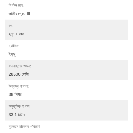
নির্গমন মান:
জাতীয় গ্রেড Ⅲ
রঙ:
হলুদ + লাল
চ্যাসিস:
ইসুজু
যানবাহনের ওজন:
28500 কেজি
উল্লম্ব নাগাল:
38 মিটার
অনুভূমিক নাগাল:
33.1 মিটার
ন্যূনতম চাহিদার পরিমাণ: