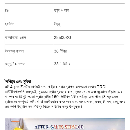
রঙ
হলুদ + লাল
চ্যাসিস
ইসুজু
যানবাহনের ওজন
28500KG
উল্লম্ব নাগাল
38 মিটার
অনুভূমিক নাগাল
33.1 মিটার
বৈশিষ্ট্য এবং সুবিধা:
এই 4 বুমস Z-ভাঁজ সার্বজনীন পাম্প ট্রাক মহান ব্যাপক কর্মক্ষমতা দেখায়.TRDI
আউটরিগারগুলি কমপ্যাক্ট, ন্যূনতম স্থান ব্যবহার করে, দ্রুত খোলে এবং দৃঢ়ভাবে দাঁড়ায়।এর
পাম্পের আউটপুট ক্ষমতা প্রতি ঘন্টায় 160 কিউবিক মিটার পর্যন্ত হতে পারে।3-অ্যাক্সেল-
চ্যাসিসের কম্প্যাক্ট কাঠামো যা নমনীয়ভাবে কাজ করে এবং সরু এলাকা, ভবন, টানেল, সেতু এবং
ওয়ার্কশপ ইত্যাদি সহ বিভিন্ন বিল্ডিং সাইটের জন্য উপযুক্ত।