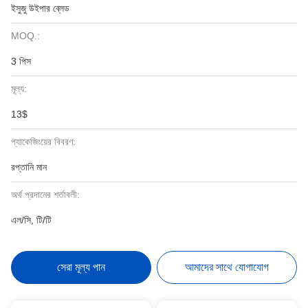
ইসুজু উইপার ব্লেড
MOQ.:
3 পিস
মূল্য:
13$
প্যাকেজিংয়ের বিবরণ:
রপ্তানি মান
অর্থ প্রদানের শর্তাবলী:
এল/সি, টি/টি
সেরা মূল্য পান
আমাদের সাথে যোগাযোগ