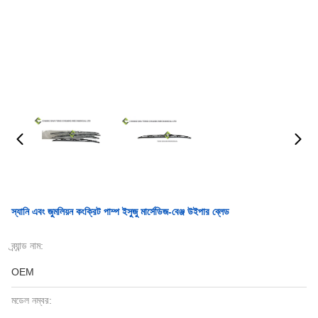
স্যানি এবং জুমলিয়ন কংক্রিট পাম্প ইসুজু মার্সেডিজ-বেঞ্জ উইপার ব্লেড
ব্র্যান্ড নাম:
OEM
মডেল নম্বর: