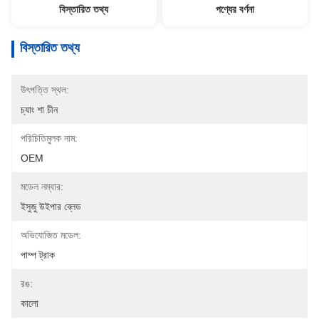
বিস্তারিত তথ্য
পণ্যের বর্ণনা
বিস্তারিত তথ্য
উৎপত্তি স্থল:
চ্যাং শা চীন
পরিচিতিমুলক নাম:
OEM
মডেল নম্বার:
ইসুজু উইপার ব্লেড
অভিযোজিত মডেল:
পাম্প ট্রাক
রঙ:
কালো