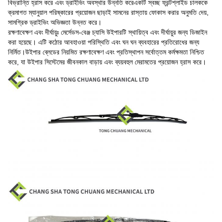
বিভ্রান্তি হ্রাস করে এবং ড্রাইভিং অবস্থার উন্নতি করেএকটি স্বচ্ছ ফ্রন্টশ্লাইড চালককে
ক্রমাগত ম্যানুয়াল পরিষ্কারের প্রয়োজন ছাড়াই সামনের রাস্তায় ফোকাস করার অনুমতি দেয়,
সামগ্রিক ড্রাইভিং অভিজ্ঞতা উন্নত করে।
রক্ষণাবেক্ষণ এবং দীর্ঘায়ুঃ মের্সেডস-বেঞ্জ চ্যাসি উইপারটি স্থায়িত্ব এবং দীর্ঘায়ুর জন্য ডিজাইন
করা হয়েছে। এটি কঠোর আবহাওয়া পরিস্থিতি এবং ঘন ঘন ব্যবহারের প্রতিরোধের জন্য
নির্মিত।উইপার ব্লেডের নিয়মিত রক্ষণাবেক্ষণ এবং প্রতিস্থাপন সর্বোত্তম কর্মক্ষমতা নিশ্চিত
করে, যা উইপার সিস্টেমের জীবনকাল বাড়ায় এবং ব্যয়বহুল মেরামতের প্রয়োজন হ্রাস করে।