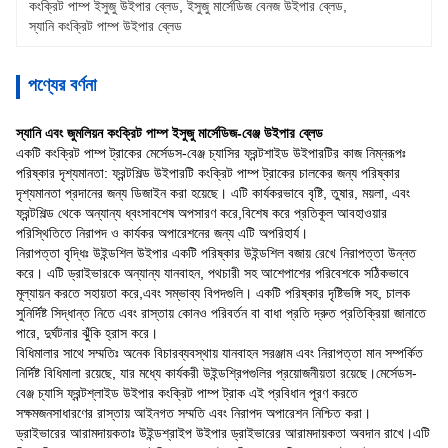
কংক্রিট পাম্প ইসুজু উইপার ব্লেড
, 
ইসুজু মার্সেডিজ বেনজ উইপার ব্লেড
, 
স্যানি কংক্রিট পাম্প উইপার ব্লেড
পণ্যের বর্ণনা
স্যানি এবং জুমলিয়ন কংক্রিট পাম্প ইসুজু মার্সেডিজ-বেঞ্জ উইপার ব্লেড
একটি কংক্রিট পাম্প ট্রাকের মের্সেডস-বেঞ্জ চ্যাসির ফ্রন্টশাইড উইপারটির কাজ নিম্নরূপঃ
পরিষ্কার দৃশ্যমানতা: ফ্রন্টশিল্ড উইপারটি কংক্রিট পাম্প ট্রাকের চালকের জন্য পরিষ্কার
দৃশ্যমানতা প্রদানের জন্য ডিজাইন করা হয়েছে। এটি কার্যকরভাবে বৃষ্টি, তুষার, ময়লা, এবং
ফ্রন্টশিল্ড থেকে অন্যান্য ধ্বংসাবশেষ অপসারণ করে,বিশেষ করে প্রতিকূল আবহাওয়ার
পরিস্থিতিতে নিরাপদ ও কার্যকর অপারেশনের জন্য এটি অপরিহার্য।
নিরাপত্তা বৃদ্ধিঃ উইন্ডশিল উইপার একটি পরিষ্কার উইন্ডশিল বজায় রেখে নিরাপত্তা উন্নত
করে। এটি ড্রাইভারকে অন্যান্য যানবাহন, পথচারী সহ আশেপাশের পরিবেশকে সঠিকভাবে
মূল্যায়ন করতে সহায়তা করে,এবং সম্ভাব্য বিপদগুলি। একটি পরিষ্কার দৃষ্টিভঙ্গি সহ, চালক
সুনির্দিষ্ট সিদ্ধান্ত নিতে এবং রাস্তায় কোনও পরিবর্তন বা বাধা প্রতি দ্রুত প্রতিক্রিয়া জানাতে
পারে, দুর্ঘটনার ঝুঁকি হ্রাস করে।
বিধিমালার সাথে সম্মতিঃ অনেক বিচারব্যবস্থায় যানবাহন সরঞ্জাম এবং নিরাপত্তা মান সম্পর্কিত
নির্দিষ্ট বিধিমালা রয়েছে, যার মধ্যে কার্যকরী উইন্ডশ্রিপগুলির প্রয়োজনীয়তা রয়েছে।মের্সেডস-
বেঞ্জ চ্যাসি ফ্রন্টশ্লাইড উইপার কংক্রিট পাম্প ট্রাক এই প্রবিধান পূরণ করতে
সক্ষমজনসাধারণের রাস্তায় আইনগত সম্মতি এবং নিরাপদ অপারেশন নিশ্চিত করা।
ড্রাইভারের আরামদায়কতাঃ উইন্ডশ্রাইপ উইপার ড্রাইভারের আরামদায়কতা অবদান রাখে।এটি