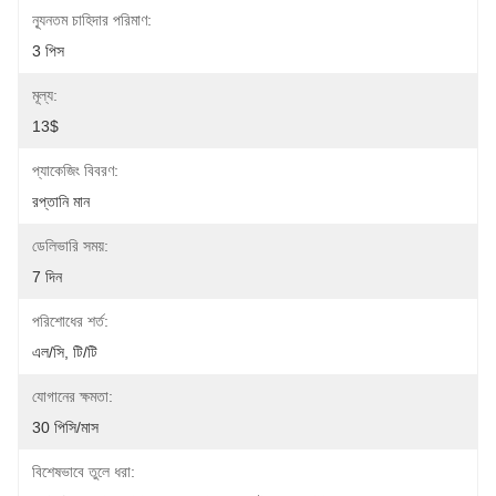
ন্যূনতম চাহিদার পরিমাণ:
3 পিস
মূল্য:
13$
প্যাকেজিং বিবরণ:
রপ্তানি মান
ডেলিভারি সময়:
7 দিন
পরিশোধের শর্ত:
এল/সি, টি/টি
যোগানের ক্ষমতা:
30 পিসি/মাস
বিশেষভাবে তুলে ধরা: