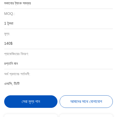
শুকানোর ট্যাংক সমন্বয়
MOQ.:
1 টুকরা
মূল্য:
140$
প্যাকেজিংয়ের বিবরণ:
রপ্তানি মান
অর্থ প্রদানের শর্তাবলী:
এল/সি, টি/টি
সেরা মূল্য পান
আমাদের সাথে যোগাযোগ