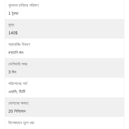
ন্যূনতম চাহিদার পরিমাণ:
1 টুকরা
মূল্য:
140$
প্যাকেজিং বিবরণ:
রপ্তানি মান
ডেলিভারি সময়:
3 দিন
পরিশোধের শর্ত:
এল/সি, টি/টি
যোগানের ক্ষমতা:
20 পিসি/মাস
বিশেষভাবে তুলে ধরা: