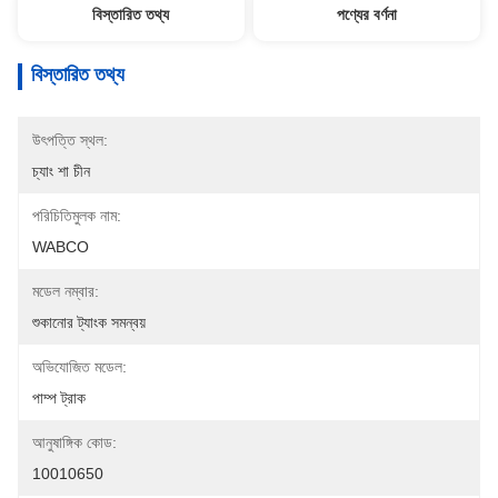
বিস্তারিত তথ্য
পণ্যের বর্ণনা
বিস্তারিত তথ্য
উৎপত্তি স্থল:
চ্যাং শা চীন
পরিচিতিমুলক নাম:
WABCO
মডেল নম্বার:
শুকানোর ট্যাংক সমন্বয়
অভিযোজিত মডেল:
পাম্প ট্রাক
আনুষাঙ্গিক কোড:
10010650