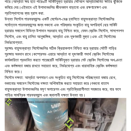
পারে।আর্দ্রতা ক্ষয় হতে পারে৬টি সার্কিটযুক্ত ড্রায়ার সেটআপ আর্দ্রতাজনিত ক্ষতির ঝুঁকিকে
কমিয়ে দেয়।এইভাবে এই উপাদানগুলির জীবনকাল বাড়ানো এবং রক্ষণাবেক্ষণ এবং
প্রতিস্থাপনের ব্যয় হ্রাস করা.
উন্নত সিস্টেম পারফরম্যান্সঃ একটি মের্সেডস-বেঞ্জ চ্যাসিতে বায়ুসংক্রান্ত সিস্টেমগুলির
সর্বোত্তম পারফরম্যান্সের জন্য শুকনো এবং পরিষ্কার সংকুচিত বায়ু অপরিহার্য।ছয় সার্কিট
ড্রায়ার সমাবেশ বিভিন্ন উপাদান সরবরাহ বায়ু নিশ্চিত করে, যেমন ব্রেকিং সিস্টেম, সাসপেনশন
সিস্টেম, এবং বায়ু চালিত আনুষাঙ্গিক, আর্দ্রতা এবং দূষণকারী মুক্ত।এবং এই সিস্টেমের
নির্ভরযোগ্যতা.
সুরক্ষাঃ বায়ুসংক্রান্ত সিস্টেমগুলির সঠিক ক্রিয়াকলাপ নিশ্চিত করে ড্রায়ার সেটটি গাড়ির
সুরক্ষায় অবদান রাখে।কম্প্রেসড এয়ারে আর্দ্রতা বা দূষণকারী পদার্থ ব্রেকিং সিস্টেমের
কার্যকারিতা প্রভাবিত করতে পারেছয়টি সার্কিটযুক্ত ড্রায়ার সেট ব্রেকিং সিস্টেমের অখণ্ডতা
এবং কর্মক্ষমতা বজায় রাখতে সহায়তা করে, নির্ভরযোগ্য এবং ধারাবাহিক ব্রেকিং কর্মক্ষমতা
নিশ্চিত করে।
সিস্টেম দক্ষতা: আর্দ্রতা অপসারণ এবং সংকুচিত বায়ু সিস্টেমের পরিচ্ছন্নতা বজায় রেখে,
শুকানোর সমাবেশ সিস্টেমের দক্ষতা অপ্টিমাইজ করতে সহায়তা করে।শুকনো বাতাস
বায়ুসংক্রান্ত উপাদানগুলির মসৃণ অপারেশন এবং প্রতিক্রিয়াশীলতা সহজতর করে, যার ফলে
গাড়ির সামগ্রিক পারফরম্যান্স এবং জ্বালানী দক্ষতা উন্নত হয়।