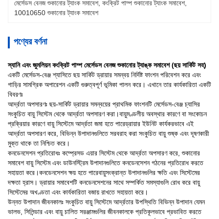
মের্সেডস বেনজ শুকানোর ট্যাংক সমাবেশ
, 
কংক্রিট পাম্প শুকানোর ট্যাংক সমাবেশ
, 
10010650 শুকানোর ট্যাংক সমাবেশ
পণ্যের বর্ণনা
স্যানি এবং জুমলিয়ন কংক্রিট পাম্প মের্সেডস বেনজ শুকানোর ট্যাঙ্ক সমাবেশ (ছয় সার্কিট সহ)
একটি মের্সেডস-বেঞ্জ শ্যাসিতে ছয় সার্কিট ড্রায়ার সমন্বয় নির্দিষ্ট ফাংশন পরিবেশন করে এবং
গাড়ির সামগ্রিক অপারেশন একটি গুরুত্বপূর্ণ ভূমিকা পালন করে। এখানে তার কার্যকারিতা একটি
বিবরণঃ
আর্দ্রতা অপসারণঃ ছয়-সার্কিট ড্রায়ার সমন্বয়ের প্রাথমিক ফাংশনটি মের্সেডস-বেঞ্জ চ্যাসির
সংকুচিত বায়ু সিস্টেম থেকে আর্দ্রতা অপসারণ করা।বায়ুমণ্ডলীয় অবস্থার কারণে বা সংকোচন
প্রক্রিয়ার কারণে বায়ু সিস্টেমে আর্দ্রতা জমা হতে পারেড্রায়ার ইউনিট কার্যকরভাবে এই
আর্দ্রতা অপসারণ করে, বিভিন্ন উপাদানগুলিতে সরবরাহ করা সংকুচিত বায়ু শুষ্ক এবং দূষণকারী
মুক্ত থাকে তা নিশ্চিত করে।
কনডেনসেশন প্রতিরোধঃ কম্প্রেসড এয়ার সিস্টেম থেকে আর্দ্রতা অপসারণ করে, শুকানোর
সমাবেশ বায়ু সিস্টেম এবং ডাউনস্ট্রিম উপাদানগুলিতে কনডেনসেশন গঠনের প্রতিরোধ করতে
সহায়তা করে।কনডেনসেশন ক্ষয় হতে পারেবায়ুসংক্রান্ত উপাদানগুলির ক্ষতি এবং সিস্টেমের
দক্ষতা হ্রাস। ড্রায়ার সমাবেশটি কনডেনসেশনের সাথে সম্পর্কিত সমস্যাগুলি রোধ করে বায়ু
সিস্টেমের অখণ্ডতা এবং কার্যকারিতা বজায় রাখতে সহায়তা করে।
উন্নত উপাদান জীবনকালঃ সংকুচিত বায়ু সিস্টেমে আর্দ্রতার উপস্থিতি বিভিন্ন উপাদান যেমন
ভালভ, সিলিন্ডার এবং বায়ু চালিত সরঞ্জামগুলির জীবনকালকে প্রতিকূলভাবে প্রভাবিত করতে