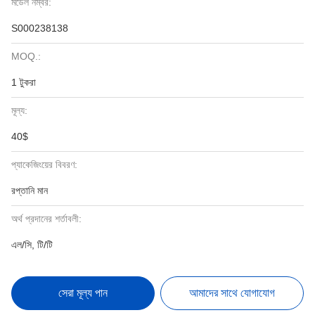
মডেল নম্বর:
S000238138
MOQ.:
1 টুকরা
মূল্য:
40$
প্যাকেজিংয়ের বিবরণ:
রপ্তানি মান
অর্থ প্রদানের শর্তাবলী:
এল/সি, টি/টি
সেরা মূল্য পান
আমাদের সাথে যোগাযোগ