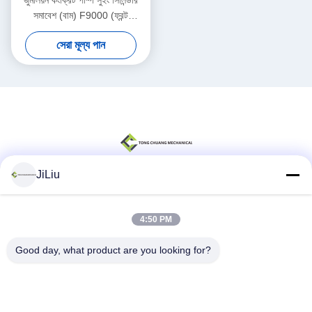
জুমলিয়ন কংক্রিট পাম্প সুইং সিলিন্ডার
সমাবেশ (বাম) F9000 (ফ্রন্ট
ড্রাইভারের সিট)
সেরা মূল্য পান
000190201A0200000
JiLiu
সোশ্যাল মিডিয়া
4:50 PM
Good day, what product are you looking for?
দ্রুত যোগাযোগ
টেলিফোন
0086-18975137227