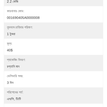
2.2 কেজি
কারখানার কোড:
001690405A0000008
ন্যূনতম চাহিদার পরিমাণ:
1 টুকরা
মূল্য:
40$
প্যাকেজিং বিবরণ:
রপ্তানি মান
ডেলিভারি সময়:
3 দিন
পরিশোধের শর্ত:
এল/সি, টি/টি