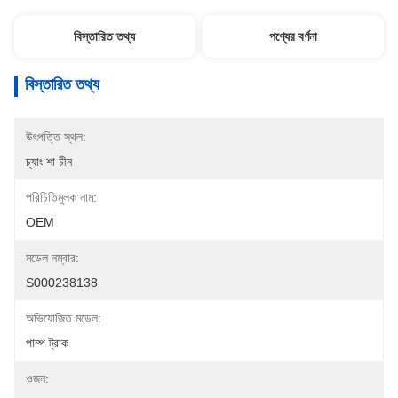
বিস্তারিত তথ্য
পণ্যের বর্ণনা
বিস্তারিত তথ্য
উৎপত্তি স্থল:
চ্যাং শা চীন
পরিচিতিমুলক নাম:
OEM
মডেল নম্বার:
S000238138
অভিযোজিত মডেল:
পাম্প ট্রাক
ওজন: