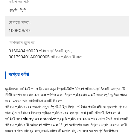
পরিশোধের শর্ত:
এল/সি, টি/টি
যোগানের ক্ষমতা:
100PCS/মাস
বিশেষভাবে তুলে ধরা:
0160404H0020 পরিধান প্রতিরোধী হাতা
, 
001790401A0000005 পরিধান প্রতিরোধী হাতা
পণ্যের বর্ণনা
জুমলিয়নের কংক্রিট পাম্প ট্রাকের নতুন স্প্লিট-টাইপ মিশ্রণ পরিধান-প্রতিরোধী আস্তরণটি
নির্দিষ্ট ফাংশন সরবরাহ করে এবং পাম্পিং এবং মিশ্রণ প্রক্রিয়ায় একটি গুরুত্বপূর্ণ ভূমিকা পালন
করে।এখানে তার কার্যকারিতা একটি বিবরণ:
পরিধান প্রতিরোধের ক্ষমতা: নতুন স্প্লিট-টাইপ মিশ্রণ পরিধান প্রতিরোধী আস্তরণের প্রধান
কাজ হ'ল পরিধানের বিরুদ্ধে দুর্দান্ত প্রতিরোধের ব্যবস্থা করা।এটি টেকসই উপকরণ যা
কংক্রিট এবং slurry এর abrasive প্রকৃতি প্রতিরোধ করতে পারে থেকে তৈরি করা হয়এই
পরিধান প্রতিরোধী আস্তরণ পাম্পিং এবং মিশ্রণ অপারেশন সময় মিশ্রণ চেম্বার অবসান যতটা
সম্ভব কমাতে সাহায্য করে,সরঞ্জামগুলির জীবনকাল বাড়ানো এবং ঘন ঘন প্রতিস্থাপনের