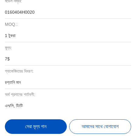
মডেল নম্বর:
0160404H0020
MOQ.:
1 টুকরা
মূল্য:
7$
প্যাকেজিংয়ের বিবরণ:
রপ্তানি মান
অর্থ প্রদানের শর্তাবলী:
এল/সি, টি/টি
সেরা মূল্য পান
আমাদের সাথে যোগাযোগ