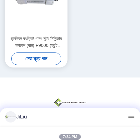
জুমলিয়ন কংক্রিট পাম্প সুইং সিলিন্ডার
সমাবেশ (বাম) F9000 (ফ্রন্ট
ড্রাইভারের সিট)
সেরা মূল্য পান
000190201A0200000
JiLiu
সোশ্যাল মিডিয়া
7:34 PM