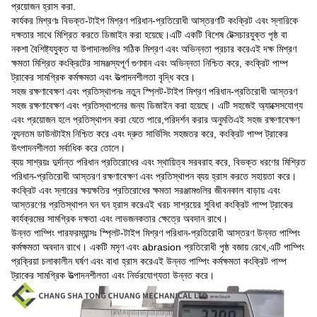
প্রয়োজন হ্রাস করা.
কার্যকর মিশ্রণঃ বিভক্ত-টাইপ মিশ্রণ পরিধান-প্রতিরোধী আস্তরণটি কংক্রিট এবং স্লারিকে
দক্ষতার সাথে মিশ্রিত করতে ডিজাইন করা হয়েছে।এটি একটি বিশেষ টেক্সচারযুক্ত পৃষ্ঠ বা
নকশা বৈশিষ্ট্যযুক্ত যা উপাদানগুলির সঠিক মিশ্রণ এবং অভিন্নতা প্রচার করেএই দক্ষ মিশ্রণ
ক্ষমতা মিশ্রিত কংক্রিটের সামঞ্জস্যপূর্ণ গুণমান এবং অভিন্নতা নিশ্চিত করে, কংক্রিট পাম্প
ট্রাকের সামগ্রিক কর্মক্ষমতা এবং উত্পাদনশীলতা বৃদ্ধি করে।
সহজ রক্ষণাবেক্ষণ এবং প্রতিস্থাপনঃ নতুন স্প্লিট-টাইপ মিশ্রণ পরিধান-প্রতিরোধী আস্তরণ
সহজ রক্ষণাবেক্ষণ এবং প্রতিস্থাপনের জন্য ডিজাইন করা হয়েছে। এটি সহজেই অ্যাক্সেসযোগ্য
এবং প্রয়োজন হলে প্রতিস্থাপন করা যেতে পারে,পরিদর্শন করার অনুমতিএই সহজ রক্ষণাবেক্ষণ
ন্যূনতম ডাউনটাইম নিশ্চিত করে এবং দ্রুত সার্ভিসিং সহজতর করে, কংক্রিট পাম্প ট্রাকের
উৎপাদনশীলতা সর্বাধিক করে তোলে।
ব্যয় সাশ্রয়ঃ দুর্দান্ত পরিধান প্রতিরোধের এবং স্থায়িত্ব সরবরাহ করে, বিভক্ত ধরণের মিশ্রিত
পরিধান-প্রতিরোধী আস্তরণ রক্ষণাবেক্ষণ এবং প্রতিস্থাপন ব্যয় হ্রাস করতে সহায়তা করে।
কংক্রিট এবং স্লারের ক্ষয়ক্ষতির প্রতিরোধের ক্ষমতা সরঞ্জামগুলির জীবনকাল বাড়ায় এবং
আস্তরণের প্রতিস্থাপন ঘন ঘন হ্রাস করেএই খরচ সাশ্রয়ের সুবিধা কংক্রিট পাম্প ট্রাকের
কার্যক্রমের সামগ্রিক দক্ষতা এবং লাভজনকতার ক্ষেত্রে অবদান রাখে।
উন্নত পাম্পিং পারফরম্যান্সঃ স্প্লিট-টাইপ মিশ্রণ পরিধান-প্রতিরোধী আস্তরণ উন্নত পাম্পিং
কর্মক্ষমতা অবদান রাখে। একটি মসৃণ এবং abrasion প্রতিরোধী পৃষ্ঠ বজায় রেখে,এটি পাম্পিং
প্রক্রিয়া চলাকালীন ঘর্ষণ এবং বাধা হ্রাস করেএই উন্নত পাম্পিং কর্মক্ষমতা কংক্রিট পাম্প
ট্রাকের সামগ্রিক উত্পাদনশীলতা এবং নির্ভরযোগ্যতা উন্নত করে।