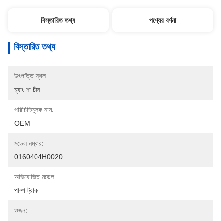
বিস্তারিত তথ্য
পণ্যের বর্ণনা
বিস্তারিত তথ্য
উৎপত্তি স্থল:
চ্যাং শা চীন
পরিচিতিমুলক নাম:
OEM
মডেল নম্বার:
0160404H0020
অভিযোজিত মডেল:
পাম্প ট্রাক
ওজন: