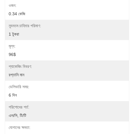
ওজন:
0.34 কেজি
ন্যূনতম চাহিদার পরিমাণ:
1 টুকরা
মূল্য:
96$
প্যাকেজিং বিবরণ:
রপ্তানি মান
ডেলিভারি সময়:
6 দিন
পরিশোধের শর্ত:
এল/সি, টি/টি
যোগানের ক্ষমতা: