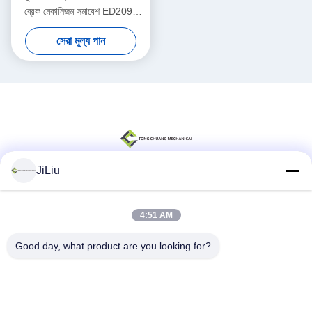
ব্রেক মেকানিজম সমাবেশ ED2090
1039805629
সেরা মূল্য পান
JiLiu
সোশ্যাল মিডিয়া
4:51 AM
Good day, what product are you looking for?
দ্রুত যোগাযোগ
টেলিফোন
0086-18975137227