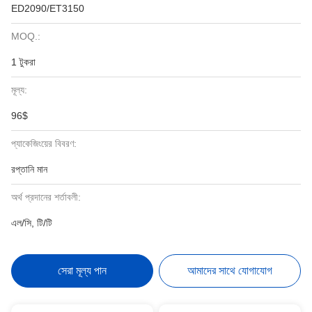
ED2090/ET3150
MOQ.:
1 টুকরা
মূল্য:
96$
প্যাকেজিংয়ের বিবরণ:
রপ্তানি মান
অর্থ প্রদানের শর্তাবলী:
এল/সি, টি/টি
সেরা মূল্য পান
আমাদের সাথে যোগাযোগ