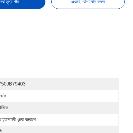
েরা মূল্য পান
এখনই যোগাযোগ করুন
750JB79403
কেজি
াস্টিক
 হ্রাসকারী খুচরা যন্ত্রাংশ
ি