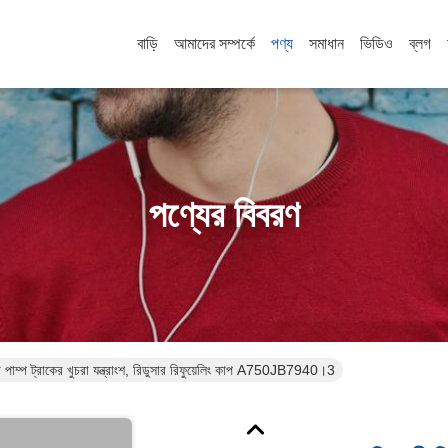
বাড়ি
আমাদের সম্পর্কে
পণ্য
সমাধান
ভিডিও
ব্লগ
পণ্যের বিবরণ
িট পাম্প ট্রাকের খুচরা যন্ত্রাংশ, রিডুসার রিফুয়েলিং কাপ A750JB7940।3