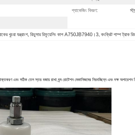
প্যাকেজিং বিবরণ:
স্ট
র খুচরা যন্ত্রাংশ
, 
রিডুসার রিফুয়েলিং কাপ A750JB7940।3
, 
কংক্রিট পাম্প ট্রাক রিড
য তৈলাক্তকরণ এবং সঠিক তেল স্তর বজায় রাখা,বুম রোটেশন মেকানিজমের নিরবচ্ছিন্ন এবং দক্ষ অপারেশন ন