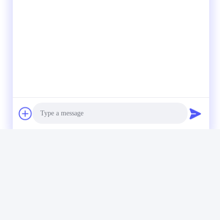
Photo
Video Call
Audio Call