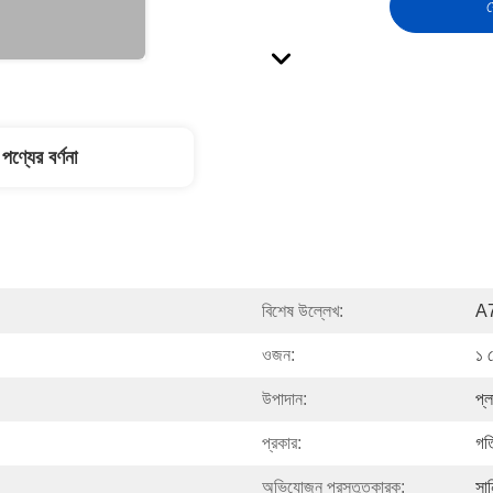
স
পণ্যের বর্ণনা
বিশেষ উল্লেখ:
A
ওজন:
১ 
উপাদান:
প্ল
প্রকার:
গতি
অভিযোজন প্রস্তুতকারক:
সান