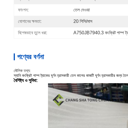
ফাংশন:
তেল দেওয়া
যোগানের ক্ষমতা:
20 পিসি/মাস
বিশেষভাবে তুলে ধরা:
A750JB7940.3 কংক্রিট পাম্প ট্রাকে
পণ্যের বর্ণনা
মৌলিক তথ্য:
স্যানি কংক্রিট পাম্প ট্রাকের ঘূর্ণন হ্রাসকারী তেল কাপের কাজটি ঘূর্ণন হ্রাসকারীর জন্
বৈশিষ্ট্য ও সুবিধা: