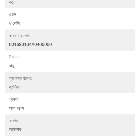
নতুন
ওজন:
৯ কেজি
কারখানার কোড:
001690104A0400000
উপাদান:
ধাতু
প্রযোজ্য মডেল:
জুমলিয়ন
প্রকার:
অংশ গ্রাস
ফাংশন:
আনলোড