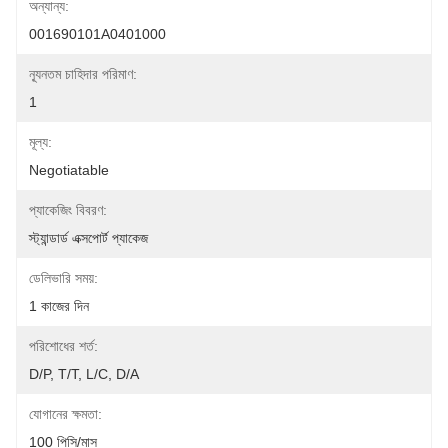
অন্যান্য:
001690101A0401000
ন্যূনতম চাহিদার পরিমাণ:
1
মূল্য:
Negotiatable
প্যাকেজিং বিবরণ:
স্ট্যান্ডার্ড এক্সপোর্ট প্যাকেজ
ডেলিভারি সময়:
1 কাজের দিন
পরিশোধের শর্ত:
D/P, T/T, L/C, D/A
যোগানের ক্ষমতা:
100 পিসি/মাস