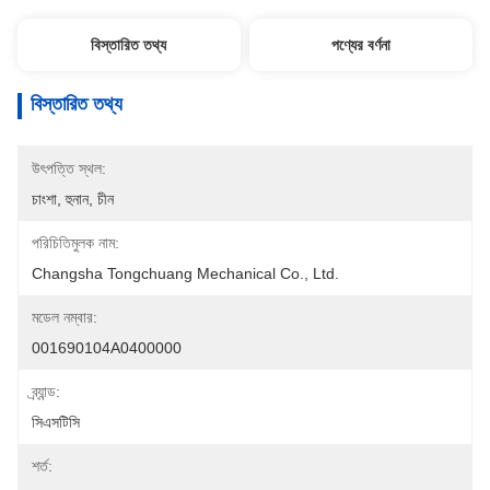
বিস্তারিত তথ্য
পণ্যের বর্ণনা
বিস্তারিত তথ্য
উৎপত্তি স্থল:
চাংশা, হুনান, চীন
পরিচিতিমুলক নাম:
Changsha Tongchuang Mechanical Co., Ltd.
মডেল নম্বার:
001690104A0400000
ব্র্যান্ড:
সিএসটিসি
শর্ত: