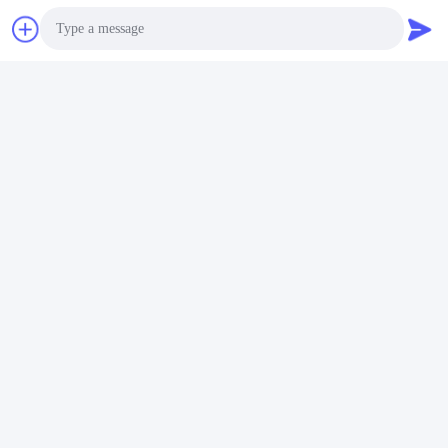
Photo
Video Call
Audio Call
ট্যাগ:
কংক্রিট পাম্প সোলেনয়েড ডিরেকশনাল ভালভ