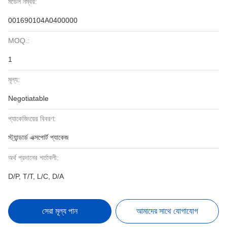
মডেল নম্বর:
001690104A0400000
MOQ.:
1
মূল্য:
Negotiatable
প্যাকেজিংয়ের বিবরণ:
স্ট্যান্ডার্ড এক্সপোর্ট প্যাকেজ
অর্থ প্রদানের শর্তাবলী:
D/P, T/T, L/C, D/A
সেরা মূল্য পান
আমাদের সাথে যোগাযোগ