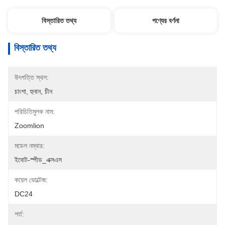
বিস্তারিত তথ্য
পণ্যের বর্ণনা
বিস্তারিত তথ্য
উৎপত্তি স্থল:
চাংশা, হুনান, চীন
পরিচিতিমুলক নাম:
Zoomlion
মডেল নম্বার:
ইবোট-স্পীড_এক্সএস
কয়েল ভোল্টেজ:
DC24
শর্ত: