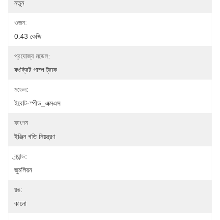
নতুন
ওজন:
0.43 কেজি
প্রযোজ্য মডেল:
কংক্রিট পাম্প ট্রাক
মডেল:
ইবোট-স্পীড_এক্সএস
ফাংশন:
ইঞ্জিন গতি নিয়ন্ত্রণ
ব্র্যান্ড:
জুমলিয়ন
রঙ:
কালো