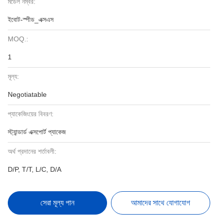
মডেল নম্বর:
ইবোট-স্পীড_এক্সএস
MOQ.:
1
মূল্য:
Negotiatable
প্যাকেজিংয়ের বিবরণ:
স্ট্যান্ডার্ড এক্সপোর্ট প্যাকেজ
অর্থ প্রদানের শর্তাবলী:
D/P, T/T, L/C, D/A
সেরা মূল্য পান
আমাদের সাথে যোগাযোগ