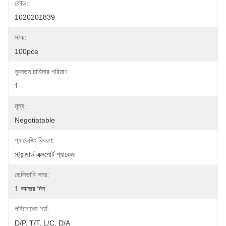
কোড:
1020201839
স্টক:
100pce
ন্যূনতম চাহিদার পরিমাণ:
1
মূল্য:
Negotiatable
প্যাকেজিং বিবরণ:
স্ট্যান্ডার্ড এক্সপোর্ট প্যাকেজ
ডেলিভারি সময়:
1 কাজের দিন
পরিশোধের শর্ত:
D/P, T/T, L/C, D/A