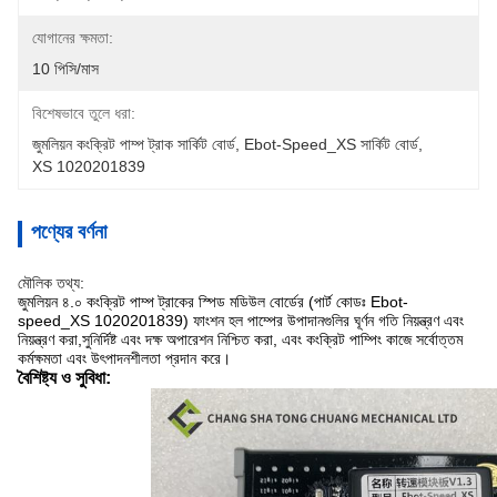
যোগানের ক্ষমতা:
10 পিসি/মাস
বিশেষভাবে তুলে ধরা:
জুমলিয়ন কংক্রিট পাম্প ট্রাক সার্কিট বোর্ড
, 
Ebot-Speed_XS সার্কিট বোর্ড
, 
XS 1020201839
পণ্যের বর্ণনা
মৌলিক তথ্য:
জুমলিয়ন ৪.০ কংক্রিট পাম্প ট্রাকের স্পিড মডিউল বোর্ডের (পার্ট কোডঃ Ebot-
speed_XS 1020201839) ফাংশন হল পাম্পের উপাদানগুলির ঘূর্ণন গতি নিয়ন্ত্রণ এবং
নিয়ন্ত্রণ করা,সুনির্দিষ্ট এবং দক্ষ অপারেশন নিশ্চিত করা, এবং কংক্রিট পাম্পিং কাজে সর্বোত্তম
কর্মক্ষমতা এবং উৎপাদনশীলতা প্রদান করে।
বৈশিষ্ট্য ও সুবিধা: