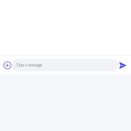
Photo
Video Call
Audio Call